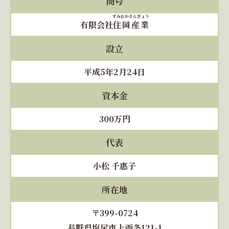
商号
すみおかさんぎょう
有限会社
住岡産業
設立
平成5年2月24日
資本金
300万円
代表
小松 千惠子
所在地
〒399-0724
長野県塩尻市上西条121-1